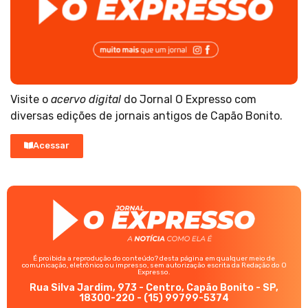
Visite o
acervo digital
do Jornal O Expresso com
diversas edições de jornais antigos de Capão Bonito.
Acessar
É proibida a reprodução do conteúdo? desta página em qualquer meio de
comunicação, eletrônico ou impresso, sem autorização escrita da Redação do O
Expresso.
Rua Silva Jardim, 973 - Centro, Capão Bonito - SP,
18300-220 - (15) 99799-5374