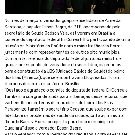
No mês de março, o vereador guapiarense Edson de Almeida
Santana, o popular Edson Bagre, do PTB, acompanhado pelo
secretário de Saúde Jedson Vale, estiveram em Brasília a
convite do deputado federal Eli Correa Filho participando de uma
reunião no Ministério da Saúde com o ministro Ricardo Barros
juntamente com representantes de outros oito municípios.
Com a interferência do deputado federal junto ao ministro e
graças ao empenho do vereador e do secretário, os recursos
para a construção da UBS (Unidade Básica de Saúde) do bairro
dos Elias (Minercal), que se encontravam bloqueados, foram
liberados durante a reunião em Brasília.
“Destaco e agradeço o convite do deputado federal Eli Correa e
também a sua grande ajuda para a liberação desse recurso, que
vai beneficiar centenas de moradores do bairro dos Elias.
Parabenizo também o secretário Jedson, que soube expor com
fidelidade os problemas de saúde da cidade, junto ao ministro
Ricardo Barros. É uma conquista para todo o município de
Guapiara” disse o vereador Edson Bagre.
Para o vereador, com a liberação dos recursos a obra deverá ser