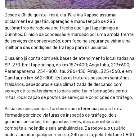
Desde a 0h de quinta-feira, dia 19, a Via Raposo assumiu
oficialmente a gestão, operação e manutenção de 285
quilômetros de rodovias no trecho que liga Itapetininga a
Ourinhos. O início da concessão é marcado por uma ampla frente
de serviços de conservação, com foco na segurança viária e na
melhoria das condições de tráfego para os usuários.
O usuário já conta com seis bases de atendimento localizadas na
SP-270. Em Itapetininga, no km 187+400; Angatuba, 219+600;
Paranapanema, 254+800; Itaí, 286+150; Piraju, 325+560; e em
Canitar, no km 362+800. Estas estruturas possuem sanitários,
fraldários, bebedouros e sala climatizada de descanso com
serviço de teleatendimento para solicitar informações como
rotas, localização de postos de serviços e condições de tráfego.
As bases operacionais também são referência para a frota
formada por cinco viaturas de inspeção de tráfego, dois
guinchos pesados, três guinchos leves, dois caminhões de
combate a incêndio e seis ambulâncias. Da rodovia, o usuário
poderá acionar qualquer recurso, 24h por dia, pelo telefone 0800