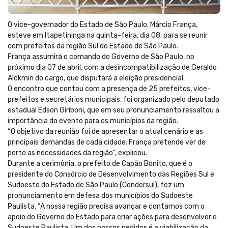
O vice-governador do Estado de São Paulo, Márcio França,
esteve em Itapetininga na quinta-feira, dia 08, para se reunir
com prefeitos da região Sul do Estado de São Paulo.
França assumirá o comando do Governo de São Paulo, no
próximo dia 07 de abril, com a desincompatibilização de Geraldo
Alckmin do cargo, que disputará a eleição presidencial.
O encontro que contou com a presença de 25 prefeitos, vice-
prefeitos e secretários municipais, foi organizado pelo deputado
estadual Edson Giriboni, que em seu pronunciamento ressaltou a
importância do evento para os municípios da região.
“O objetivo da reunião foi de apresentar o atual cenário e as
principais demandas de cada cidade. França pretende ver de
perto as necessidades da região”, explicou.
Durante a cerimônia, o prefeito de Capão Bonito, que é o
presidente do Consórcio de Desenvolvimento das Regiões Sul e
Sudoeste do Estado de São Paulo (Condersul), fez um
pronunciamento em defesa dos municípios do Sudoeste
Paulista. “A nossa região precisa avançar e contamos com o
apoio do Governo do Estado para criar ações para desenvolver o
Sudoeste Paulista. Um dos nossos pedidos é a viabilização da