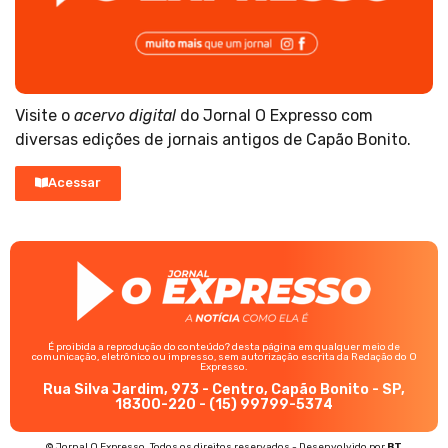
Visite o
acervo digital
do Jornal O Expresso com
diversas edições de jornais antigos de Capão Bonito.
Acessar
É proibida a reprodução do conteúdo? desta página em qualquer meio de
comunicação, eletrônico ou impresso, sem autorização escrita da Redação do O
Expresso.
Rua Silva Jardim, 973 - Centro, Capão Bonito - SP,
18300-220 - (15) 99799-5374
© Jornal O Expresso. Todos os direitos reservados - Desenvolvido por
BT