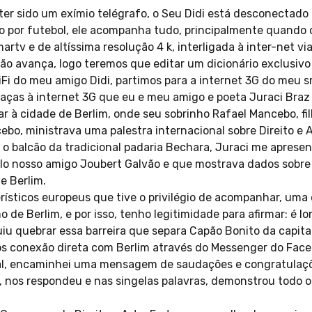
er sido um exímio telégrafo, o Seu Didi está desconectado
por futebol, ele acompanha tudo, principalmente quando o
rtv e de altíssima resolução 4 k, interligada à inter-net via
ão avança, logo teremos que editar um dicionário exclusivo
iFi do meu amigo Didi, partimos para a internet 3G do meu 
raças à internet 3G que eu e meu amigo e poeta Juraci Bra
 à cidade de Berlim, onde seu sobrinho Rafael Mancebo, fil
bo, ministrava uma palestra internacional sobre Direito e A
 balcão da tradicional padaria Bechara, Juraci me aprese
lo nosso amigo Joubert Galvão e que mostrava dados sobre 
e Berlim.
rísticos europeus que tive o privilégio de acompanhar, uma
 de Berlim, e por isso, tenho legitimidade para afirmar: é lo
u quebrar essa barreira que separa Capão Bonito da capita
os conexão direta com Berlim através do Messenger do Face
ial, encaminhei uma mensagem de saudações e congratulaçõ
nos respondeu e nas singelas palavras, demonstrou todo o