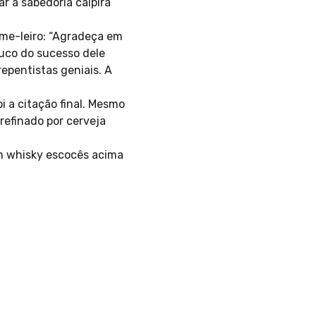
r a sabedoria caipira
ame-leiro: “Agradeça em
uco do sucesso dele
epentistas geniais. A
 a citação final. Mesmo
refinado por cerveja
um whisky escocês acima