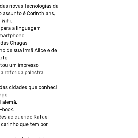
 das novas tecnologias da
 assunto é Corinthians,
 WiFi.
 para a linguagem
smartphone.
z das Chagas
ho de sua irmã Alice e de
rte.
ntou um impresso
a referida palestra
 das cidades que conheci
nge!
l alemã.
-book.
es ao querido Rafael
 carinho que tem por