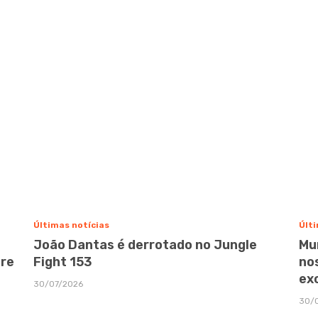
Últimas notícias
Últi
João Dantas é derrotado no Jungle
Mu
bre
Fight 153
no
ex
30/07/2026
30/