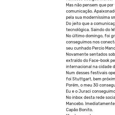
Mas não pensem que por t
comunicação. Apaixonado 
pela sua moderníssima sma
Do jeito que a comunicaç
tecnológica. Saindo do W
No último domingo, foi g
conseguimos nos conectar
seu cunhado Percio Mance
Novamente sentados sob o
extraído do Face-book pe
internacional na cidade d
Num desses festivais ope
foi Stuttgart, bem próximo
Porém, o meu 3G consegui
Eu e o Juraci conseguim
No inbox desta rede soc
Mancebo. Imediatamente, 
Capão Bonito.