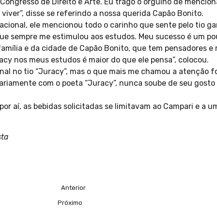
Congresso de Direito e Arte. Eu trago o orgulho de menciona
 viver”, disse se referindo a nossa querida Capão Bonito.
acional, ele mencionou todo o carinho que sente pelo tio g
que sempre me estimulou aos estudos. Meu sucesso é um po
mília e da cidade de Capão Bonito, que tem pensadores e r
racy nos meus estudos é maior do que ele pensa”, colocou.
al no tio “Juracy”, mas o que mais me chamou a atenção foi
riamente com o poeta “Juracy”, nunca soube de seu gosto 
por aí, as bebidas solicitadas se limitavam ao Campari e a 
sta
Anterior
Próximo