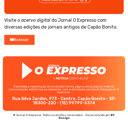
Visite o
acervo digital
do Jornal O Expresso com
diversas edições de jornais antigos de Capão Bonito.
Acessar
É proibida a reprodução do conteúdo? desta página em qualquer meio de
comunicação, eletrônico ou impresso, sem autorização escrita da Redação do O
Expresso.
Rua Silva Jardim, 973 - Centro, Capão Bonito - SP,
18300-220 - (15) 99799-5374
© Jornal O Expresso. Todos os direitos reservados - Desenvolvido por
BT
Design