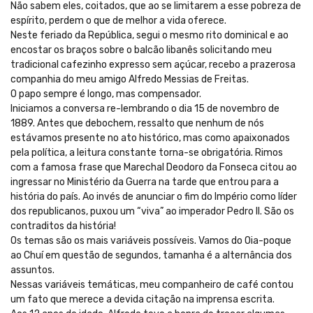
Não sabem eles, coitados, que ao se limitarem a esse pobreza de
espírito, perdem o que de melhor a vida oferece.
Neste feriado da República, segui o mesmo rito dominical e ao
encostar os braços sobre o balcão libanês solicitando meu
tradicional cafezinho expresso sem açúcar, recebo a prazerosa
companhia do meu amigo Alfredo Messias de Freitas.
O papo sempre é longo, mas compensador.
Iniciamos a conversa re-lembrando o dia 15 de novembro de
1889. Antes que debochem, ressalto que nenhum de nós
estávamos presente no ato histórico, mas como apaixonados
pela política, a leitura constante torna-se obrigatória. Rimos
com a famosa frase que Marechal Deodoro da Fonseca citou ao
ingressar no Ministério da Guerra na tarde que entrou para a
história do país. Ao invés de anunciar o fim do Império como líder
dos republicanos, puxou um “viva” ao imperador Pedro II. São os
contraditos da história!
Os temas são os mais variáveis possíveis. Vamos do Oia-poque
ao Chuí em questão de segundos, tamanha é a alternância dos
assuntos.
Nessas variáveis temáticas, meu companheiro de café contou
um fato que merece a devida citação na imprensa escrita.