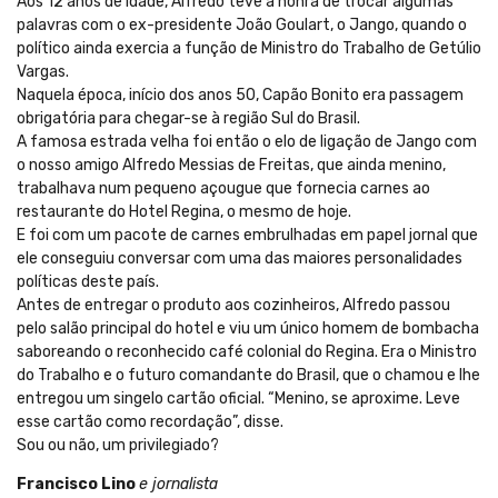
Aos 12 anos de idade, Alfredo teve a honra de trocar algumas
palavras com o ex-presidente João Goulart, o Jango, quando o
político ainda exercia a função de Ministro do Trabalho de Getúlio
Vargas.
Naquela época, início dos anos 50, Capão Bonito era passagem
obrigatória para chegar-se à região Sul do Brasil.
A famosa estrada velha foi então o elo de ligação de Jango com
o nosso amigo Alfredo Messias de Freitas, que ainda menino,
trabalhava num pequeno açougue que fornecia carnes ao
restaurante do Hotel Regina, o mesmo de hoje.
E foi com um pacote de carnes embrulhadas em papel jornal que
ele conseguiu conversar com uma das maiores personalidades
políticas deste país.
Antes de entregar o produto aos cozinheiros, Alfredo passou
pelo salão principal do hotel e viu um único homem de bombacha
saboreando o reconhecido café colonial do Regina. Era o Ministro
do Trabalho e o futuro comandante do Brasil, que o chamou e lhe
entregou um singelo cartão oficial. “Menino, se aproxime. Leve
esse cartão como recordação”, disse.
Sou ou não, um privilegiado?
Francisco Lino
e jornalista