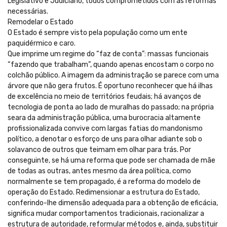
Legislativo e Judiciário, todos comprometidos com as reformas
necessárias.
Remodelar o Estado
O Estado é sempre visto pela população como um ente
paquidérmico e caro.
Que imprime um regime do “faz de conta”: massas funcionais
“fazendo que trabalham”, quando apenas encostam o corpo no
colchão público. A imagem da administração se parece com uma
árvore que não gera frutos. É oportuno reconhecer que há ilhas
de excelência no meio de territórios feudais; há avanços de
tecnologia de ponta ao lado de muralhas do passado; na própria
seara da administração pública, uma burocracia altamente
profissionalizada convive com largas fatias do mandonismo
político, a denotar o esforço de uns para olhar adiante sob o
solavanco de outros que teimam em olhar para trás. Por
conseguinte, se há uma reforma que pode ser chamada de mãe
de todas as outras, antes mesmo da área política, como
normalmente se tem propagado, é a reforma do modelo de
operação do Estado. Redimensionar a estrutura do Estado,
conferindo-lhe dimensão adequada para a obtenção de eficácia,
significa mudar comportamentos tradicionais, racionalizar a
estrutura de autoridade, reformular métodos e, ainda, substituir