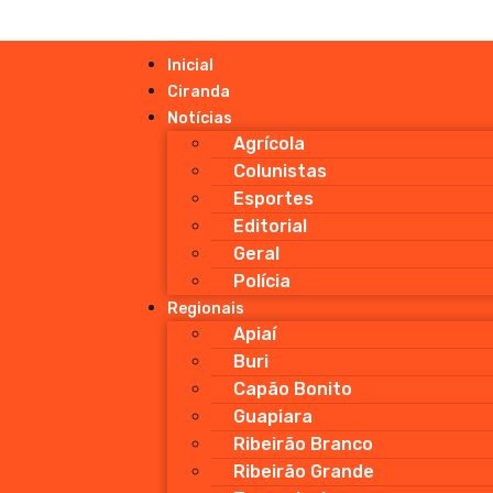
Inicial
Ciranda
Notícias
Agrícola
Colunistas
Esportes
Editorial
Geral
Polícia
Regionais
Apiaí
Buri
Capão Bonito
Guapiara
Ribeirão Branco
Ribeirão Grande