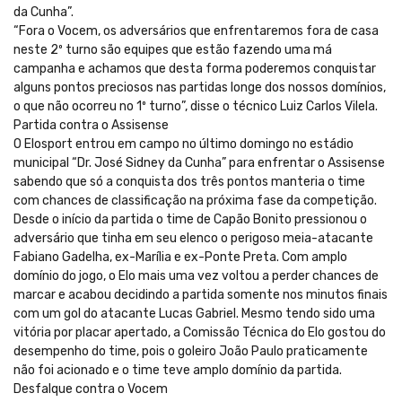
da Cunha”.
“Fora o Vocem, os adversários que enfrentaremos fora de casa
neste 2º turno são equipes que estão fazendo uma má
campanha e achamos que desta forma poderemos conquistar
alguns pontos preciosos nas partidas longe dos nossos domínios,
o que não ocorreu no 1º turno”, disse o técnico Luiz Carlos Vilela.
Partida contra o Assisense
O Elosport entrou em campo no último domingo no estádio
municipal “Dr. José Sidney da Cunha” para enfrentar o Assisense
sabendo que só a conquista dos três pontos manteria o time
com chances de classificação na próxima fase da competição.
Desde o início da partida o time de Capão Bonito pressionou o
adversário que tinha em seu elenco o perigoso meia-atacante
Fabiano Gadelha, ex-Marília e ex-Ponte Preta. Com amplo
domínio do jogo, o Elo mais uma vez voltou a perder chances de
marcar e acabou decidindo a partida somente nos minutos finais
com um gol do atacante Lucas Gabriel. Mesmo tendo sido uma
vitória por placar apertado, a Comissão Técnica do Elo gostou do
desempenho do time, pois o goleiro João Paulo praticamente
não foi acionado e o time teve amplo domínio da partida.
Desfalque contra o Vocem