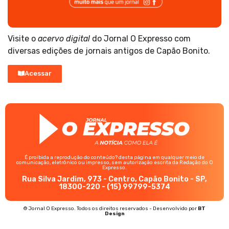
Visite o
acervo digital
do Jornal O Expresso com
diversas edições de jornais antigos de Capão Bonito.
Acessar
É proibida a reprodução do conteúdo? desta página em qualquer meio de
comunicação, eletrônico ou impresso, sem autorização escrita da Redação do O
Expresso.
Rua Silva Jardim, 973 - Centro, Capão Bonito - SP,
18300-220 - (15) 99799-5374
© Jornal O Expresso. Todos os direitos reservados - Desenvolvido por
BT
Design