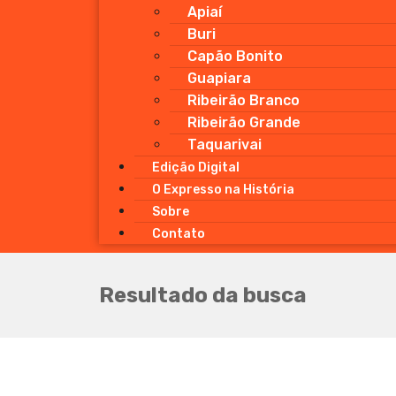
Apiaí
Buri
Capão Bonito
Guapiara
Ribeirão Branco
Ribeirão Grande
Taquarivai
Edição Digital
O Expresso na História
Sobre
Contato
Resultado da busca