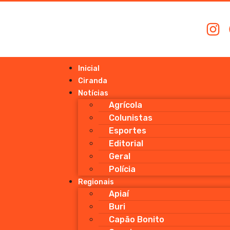
Inicial
Ciranda
Notícias
Agrícola
Colunistas
Esportes
Editorial
Geral
Polícia
Regionais
Apiaí
Buri
Capão Bonito