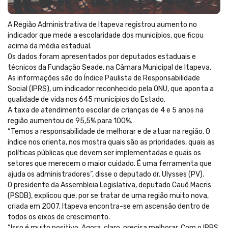
A Região Administrativa de Itapeva registrou aumento no
indicador que mede a escolaridade dos municípios, que ficou
acima da média estadual.
Os dados foram apresentados por deputados estaduais e
técnicos da Fundação Seade, na Câmara Municipal de Itapeva.
As informações são do Índice Paulista de Responsabilidade
Social (IPRS), um indicador reconhecido pela ONU, que aponta a
qualidade de vida nos 645 municípios do Estado.
A taxa de atendimento escolar de crianças de 4 e 5 anos na
região aumentou de 95,5% para 100%.
“Temos a responsabilidade de melhorar e de atuar na região. O
índice nos orienta, nos mostra quais são as prioridades, quais as
políticas públicas que devem ser implementadas e quais os
setores que merecem o maior cuidado. É uma ferramenta que
ajuda os administradores”, disse o deputado dr. Ulysses (PV).
O presidente da Assembleia Legislativa, deputado Cauê Macris
(PSDB), explicou que, por se tratar de uma região muito nova,
criada em 2007, Itapeva encontra-se em ascensão dentro de
todos os eixos de crescimento.
“Isso é muito positivo. Agora, claro, precisa melhorar. Com o IPRS,