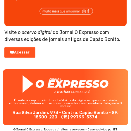
Visite o
acervo digital
do Jornal O Expresso com
diversas edições de jornais antigos de Capão Bonito.
Acessar
É proibida a reprodução do conteúdo? desta página em qualquer meio de
comunicação, eletrônico ou impresso, sem autorização escrita da Redação do O
Expresso.
Rua Silva Jardim, 973 - Centro, Capão Bonito - SP,
18300-220 - (15) 99799-5374
© Jornal O Expresso. Todos os direitos reservados - Desenvolvido por
BT