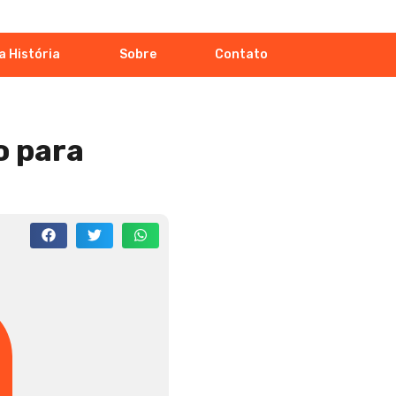
a História
Sobre
Contato
o para