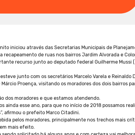
nito iniciou através das Secretarias Municipais de Planejam
ra recapeamento de ruas nos bairros Jardim Alvorada e Colon
tante recurso junto ao deputado federal Guilherme Mussi (
 esteve junto com os secretários Marcelo Varela e Reinaldo D
 Márcio Proença, visitando os moradores dos dois bairros pa
ção dos moradores e que estamos atendendo.
tos ainda esse ano, para que no início de 2018 possamos reali
”, afirmou o prefeito Marco Citadini.
cebida pelos moradores, principalmente nos trechos mais crí
em mais efeito.
 sendo solicitado há alguns anos e com certeza vai melhor