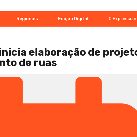
Regionais
Edição Digital
O Expresso n
s
inicia elaboração de projet
to de ruas