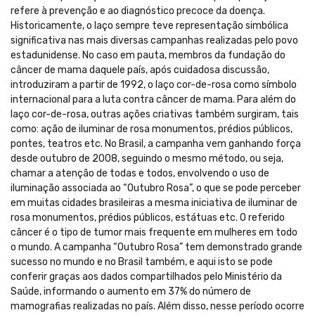
refere à prevenção e ao diagnóstico precoce da doença.
Historicamente, o laço sempre teve representação simbólica
significativa nas mais diversas campanhas realizadas pelo povo
estadunidense. No caso em pauta, membros da fundação do
câncer de mama daquele país, após cuidadosa discussão,
introduziram a partir de 1992, o laço cor-de-rosa como símbolo
internacional para a luta contra câncer de mama. Para além do
laço cor-de-rosa, outras ações criativas também surgiram, tais
como: ação de iluminar de rosa monumentos, prédios públicos,
pontes, teatros etc. No Brasil, a campanha vem ganhando força
desde outubro de 2008, seguindo o mesmo método, ou seja,
chamar a atenção de todas e todos, envolvendo o uso de
iluminação associada ao “Outubro Rosa”, o que se pode perceber
em muitas cidades brasileiras a mesma iniciativa de iluminar de
rosa monumentos, prédios públicos, estátuas etc. O referido
câncer é o tipo de tumor mais frequente em mulheres em todo
o mundo. A campanha “Outubro Rosa” tem demonstrado grande
sucesso no mundo e no Brasil também, e aqui isto se pode
conferir graças aos dados compartilhados pelo Ministério da
Saúde, informando o aumento em 37% do número de
mamografias realizadas no país. Além disso, nesse período ocorre