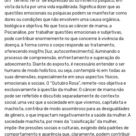
um “terreno fértil” de expressão do sofrimento psíquico, em
vista da luta por uma vida equilibrada. Significa dizer que as
questões emocionais ou psíquicas podem se manifestar como
dores ou condições que não envolvem uma causa orgânica,
biológica e objetiva. No que toca ao câncer de mama, a
Psicanálise, por trabalhar questões emocionais e subjetivas,
pode contribuir enormemente no que concerne à vivência da
doença, à forma como o corpo responde ao tratamento,
oferecendo insigths (luz, autoconhecimento), iluminando o
processo de compreensão, enfrentamento e superação do
adoecimento. Diante do exposto, é necessário entender o ser
humano de modo holístico, ou seja, contemplá-lo em todas as
suas dimensões, especialmente em seus aspectos físicos,
emocionais e sociais. O “Outubro Rosa”, remete-nos objetiva e
exclusivamente à questão da mulher. O câncer de mama não
pode ser refletido e discutido separadamente do contexto
social, uma vez que a sociedade em que vivemos, capitalista e
machista, contribui de modo assombroso para as desigualdades
de gênero, o que impactam negativamente a saúde da mulher. A
sociedade machista, por meio da “coisificação” da mulher,
impõe-lhe pressões sociais e culturais, exigindo dela padrões de
comportamento e aparência que, claramente, podem contribuir