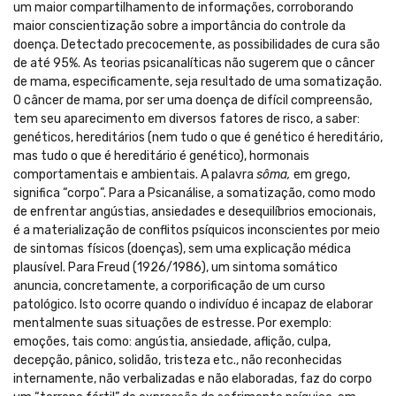
um maior compartilhamento de informações, corroborando
maior conscientização sobre a importância do controle da
doença. Detectado precocemente, as possibilidades de cura são
de até 95%. As teorias psicanalíticas não sugerem que o câncer
de mama, especificamente, seja resultado de uma somatização.
O câncer de mama, por ser uma doença de difícil compreensão,
tem seu aparecimento em diversos fatores de risco, a saber:
genéticos, hereditários (nem tudo o que é genético é hereditário,
mas tudo o que é hereditário é genético), hormonais
comportamentais e ambientais. A palavra
sôma,
em grego,
significa “corpo”. Para a Psicanálise, a somatização, como modo
de enfrentar angústias, ansiedades e desequilíbrios emocionais,
é a materialização de conflitos psíquicos inconscientes por meio
de sintomas físicos (doenças), sem uma explicação médica
plausível. Para Freud (1926/1986), um sintoma somático
anuncia, concretamente, a corporificação de um curso
patológico. Isto ocorre quando o indivíduo é incapaz de elaborar
mentalmente suas situações de estresse. Por exemplo:
emoções, tais como: angústia, ansiedade, aflição, culpa,
decepção, pânico, solidão, tristeza etc., não reconhecidas
internamente, não verbalizadas e não elaboradas, faz do corpo