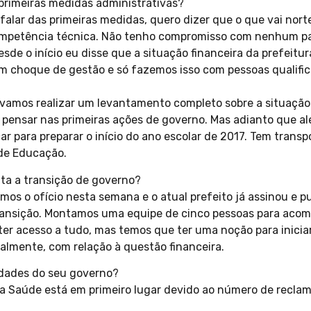
 primeiras medidas administrativas?
falar das primeiras medidas, quero dizer que o que vai nor
ompetência técnica. Não tenho compromisso com nenhum par
de o início eu disse que a situação financeira da prefeitura
m choque de gestão e só fazemos isso com pessoas qualif
amos realizar um levantamento completo sobre a situação f
s pensar nas primeiras ações de governo. Mas adianto que a
 para preparar o início do ano escolar de 2017. Tem transp
 de Educação.
ta a transição de governo?
mos o ofício nesta semana e o atual prefeito já assinou e p
transição. Montamos uma equipe de cinco pessoas para acom
ter acesso a tudo, mas temos que ter uma noção para inicia
almente, com relação à questão financeira.
ridades do seu governo?
 a Saúde está em primeiro lugar devido ao número de recl