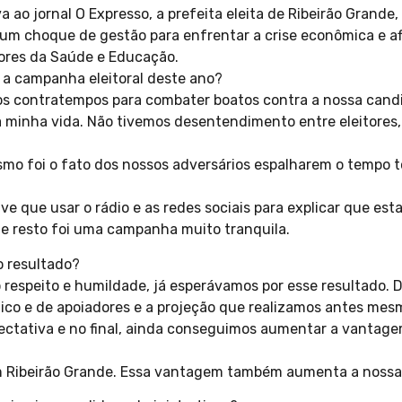
a ao jornal O Expresso, a prefeita eleita de Ribeirão Grande,
á um choque de gestão para enfrentar a crise econômica e a
tores da Saúde e Educação.
 a campanha eleitoral deste ano?
os contratempos para combater boatos contra a nossa cand
da minha vida. Não tivemos desentendimento entre eleitore
mo foi o fato dos nossos adversários espalharem o tempo 
tive que usar o rádio e as redes sociais para explicar que es
e resto foi uma campanha muito tranquila.
o resultado?
 respeito e humildade, já esperávamos por esse resultado.
ico e de apoiadores e a projeção que realizamos antes mesmo
ctativa e no final, ainda conseguimos aumentar a vantage
m Ribeirão Grande. Essa vantagem também aumenta a nossa 