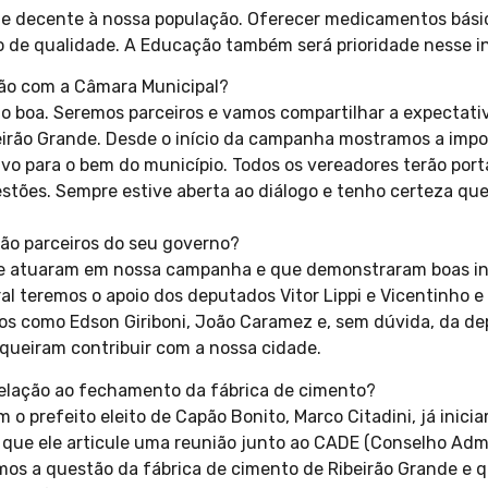
e decente à nossa população. Oferecer medicamentos básic
 de qualidade. A Educação também será prioridade nesse i
ção com a Câmara Municipal?
to boa. Seremos parceiros e vamos compartilhar a expectati
irão Grande. Desde o início da campanha mostramos a impor
ivo para o bem do município. Todos os vereadores terão por
gestões. Sempre estive aberta ao diálogo e tenho certeza qu
ão parceiros do seu governo?
ue atuaram em nossa campanha e que demonstraram boas in
l teremos o apoio dos deputados Vitor Lippi e Vicentinho e
ros como Edson Giriboni, João Caramez e, sem dúvida, da de
queiram contribuir com a nossa cidade.
relação ao fechamento da fábrica de cimento?
 o prefeito eleito de Capão Bonito, Marco Citadini, já inic
 que ele articule uma reunião junto ao CADE (Conselho Adm
mos a questão da fábrica de cimento de Ribeirão Grande e 