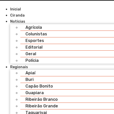
Pular
para
Inicial
o
Ciranda
conteúdo
Notícias
Agrícola
Colunistas
Esportes
Editorial
Geral
Polícia
Regionais
Apiaí
Buri
Capão Bonito
Guapiara
Ribeirão Branco
Ribeirão Grande
Taquarivai