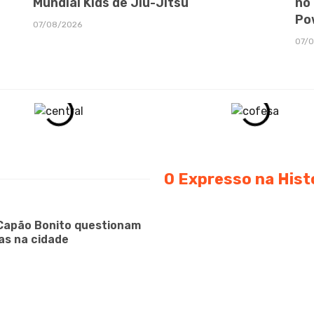
Mundial Kids de Jiu-Jítsu
no
Po
07/08/2026
07/
O Expresso na Hist
Capão Bonito questionam
as na cidade