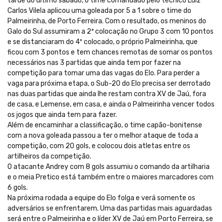
tarde do último sábado, o time comandado pelo técnico Luiz
Carlos Vilela aplicou uma goleada por 5 a 1 sobre o time do
Palmeirinha, de Porto Ferreira. Com o resultado, os meninos do
Galo do Sul assumiram a 2ª colocação no Grupo 3 com 10 pontos
e se distanciaram do 4º colocado, o próprio Palmeirinha, que
ficou com 3 pontos e tem chances remotas de somar os pontos
necessários nas 3 partidas que ainda tem por fazer na
competição para tomar uma das vagas do Elo. Para perder a
vaga para próxima etapa, o Sub-20 do Elo precisa ser derrotado
nas duas partidas que ainda lhe restam contra XV de Jaú, fora
de casa, e Lemense, em casa, e ainda o Palmeirinha vencer todos
os jogos que ainda tem para fazer.
Além de encaminhar a classificação, o time capão-bonitense
com a nova goleada passou a ter o melhor ataque de toda a
competição, com 20 gols, e colocou dois atletas entre os
artilheiros da competição.
O atacante Andrey com 8 gols assumiu o comando da artilharia
e o meia Pretico está também entre o maiores marcadores com
6 gols.
Na próxima rodada a equipe do Elo folga e verá somente os
adversários se enfrentarem. Uma das partidas mais aguardadas
será entre o Palmeirinha e o líder XV de Jaú em Porto Ferreira, se