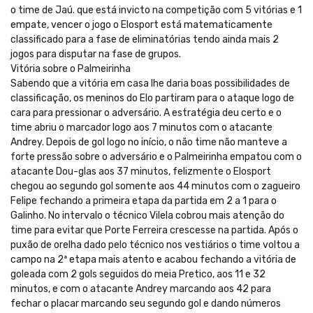
o time de Jaú. que está invicto na competição com 5 vitórias e 1
empate, vencer o jogo o Elosport está matematicamente
classificado para a fase de eliminatórias tendo ainda mais 2
jogos para disputar na fase de grupos.
Vitória sobre o Palmeirinha
Sabendo que a vitória em casa lhe daria boas possibilidades de
classificação, os meninos do Elo partiram para o ataque logo de
cara para pressionar o adversário. A estratégia deu certo e o
time abriu o marcador logo aos 7 minutos com o atacante
Andrey. Depois de gol logo no início, o não time não manteve a
forte pressão sobre o adversário e o Palmeirinha empatou com o
atacante Dou-glas aos 37 minutos, felizmente o Elosport
chegou ao segundo gol somente aos 44 minutos com o zagueiro
Felipe fechando a primeira etapa da partida em 2 a 1 para o
Galinho. No intervalo o técnico Vilela cobrou mais atenção do
time para evitar que Porte Ferreira crescesse na partida. Após o
puxão de orelha dado pelo técnico nos vestiários o time voltou a
campo na 2ª etapa mais atento e acabou fechando a vitória de
goleada com 2 gols seguidos do meia Pretico, aos 11 e 32
minutos, e com o atacante Andrey marcando aos 42 para
fechar o placar marcando seu segundo gol e dando números