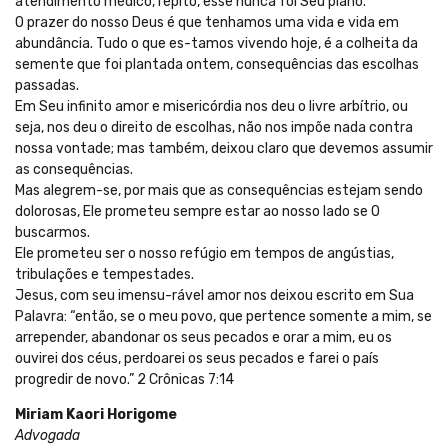
atendimento médico, repito, esse nunca foi Seu plano.
O prazer do nosso Deus é que tenhamos uma vida e vida em
abundância. Tudo o que es-tamos vivendo hoje, é a colheita da
semente que foi plantada ontem, consequências das escolhas
passadas.
Em Seu infinito amor e misericórdia nos deu o livre arbítrio, ou
seja, nos deu o direito de escolhas, não nos impõe nada contra
nossa vontade; mas também, deixou claro que devemos assumir
as consequências.
Mas alegrem-se, por mais que as consequências estejam sendo
dolorosas, Ele prometeu sempre estar ao nosso lado se O
buscarmos.
Ele prometeu ser o nosso refúgio em tempos de angústias,
tribulações e tempestades.
Jesus, com seu imensu-rável amor nos deixou escrito em Sua
Palavra: “então, se o meu povo, que pertence somente a mim, se
arrepender, abandonar os seus pecados e orar a mim, eu os
ouvirei dos céus, perdoarei os seus pecados e farei o país
progredir de novo.” 2 Crônicas 7:14
Miriam Kaori Horigome
Advogada