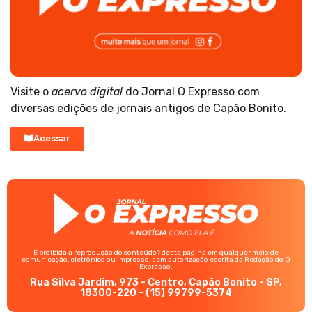
Visite o
acervo digital
do Jornal O Expresso com
diversas edições de jornais antigos de Capão Bonito.
Acessar
É proibida a reprodução do conteúdo? desta página em qualquer meio de
comunicação, eletrônico ou impresso, sem autorização escrita da Redação do O
Expresso.
Rua Silva Jardim, 973 - Centro, Capão Bonito - SP,
18300-220 - (15) 99799-5374