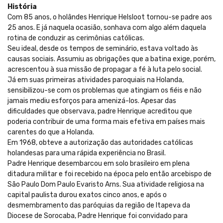
História
Com 85 anos, o holândes Henrique Helsloot tornou-se padre aos
25 anos. E já naquela ocasião, sonhava com algo além daquela
rotina de conduzir as cerimônias católicas.
Seu ideal, desde os tempos de seminário, estava voltado às
causas sociais. Assumiu as obrigações que a batina exige, porém,
acrescentou à sua missão de propagar a fé à luta pelo social.
Já em suas primeiras atividades paroquiais na Holanda,
sensibilizou-se com os problemas que atingiam os fiéis e não
jamais mediu esforços para amenizá-los. Apesar das
dificuldades que observava, padre Henrique acreditou que
poderia contribuir de uma forma mais efetiva em países mais
carentes do que a Holanda.
Em 1968, obteve a autorização das autoridades católicas
holandesas para uma rápida experiência no Brasil.
Padre Henrique desembarcou em solo brasileiro em plena
ditadura militar e foi recebido na época pelo então arcebispo de
São Paulo Dom Paulo Evaristo Arns. Sua atividade religiosa na
capital paulista durou exatos cinco anos, e após o
desmembramento das paróquias da região de Itapeva da
Diocese de Sorocaba, Padre Henrique foi convidado para