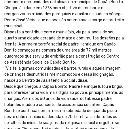
comandar comunidades católicas no município de Capão Bonito.
Chegou à cidade em 1973 com objetivo de melhorar e
reorganizar as atividades paroquiais e auxiliar o saudoso cônego
Pedro José Vieira, que na ocasião acumulava o cargo de prefeito
municipal.
Disposto a contribuir com o município, viu pela janela de seu
quarto uma cidade cercada de mato e com muitos desafios pela
frente. A primeira tarefa social de padre Henrique em Capão
Bonito começou na compra de uma área de 77 mil metros
quadrados que serviu de embrião para a construção do Centro
de Assistência Social de Capão Bonito.
“Visitei algumas comunidades e bairros rurais e aquela imagem
de crianças desnutridas me incomodou e dessa indignação,
nasceu o Centro de Assistência Social”, disse.
Desde que chegou a Capão Bonito, Padre Henrique lutou e brigou
para oferecer uma vida mais digna ao povo e, principalmente, às
crianças. Além dos 60 anos de vida sacerdotal, esse padre
holandês mudou o conceito de assistência social em Capão
Bonito e continua com a mesma sobriedade de quando pisou
neste chão no início da década de 70. Lembra-se de todos os
detalhes do início de sua jornada religiosa e social e orgulha-se
em dizer: “Aqui construí minha vida, realizei meu sonho e de